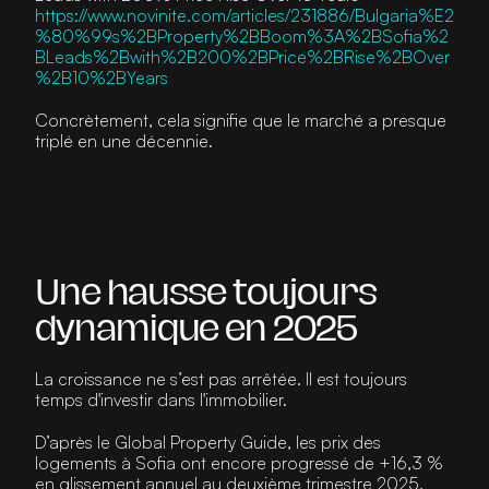
https://www.novinite.com/articles/231886/Bulgaria%E2
%80%99s%2BProperty%2BBoom%3A%2BSofia%2
BLeads%2Bwith%2B200%2BPrice%2BRise%2BOver
%2B10%2BYears
Concrètement, cela signifie que le marché a 
presque 
triplé en une décennie
.
Une hausse toujours 
dynamique en 2025
La croissance ne s’est pas arrêtée. Il est toujours 
temps d'investir dans l'immobilier.
D’après le 
Global Property Guide
, les prix des 
logements à Sofia ont encore progressé de 
+16,3 % 
en glissement annuel au deuxième trimestre 2025
.